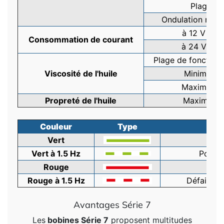
Plage
Ondulation max
à 12 V CC
Consommation de courant
à 24 V CC
Plage de fonction
Viscosité de l'huile
Minimum
Maximum
Propreté de l'huile
Maximum
Couleur
Type
Vert
Vert à 1.5 Hz
Positi
Rouge
Rouge à 1.5 Hz
Défaillanc
Avantages Série 7
Les
bobines Série 7
proposent multitudes