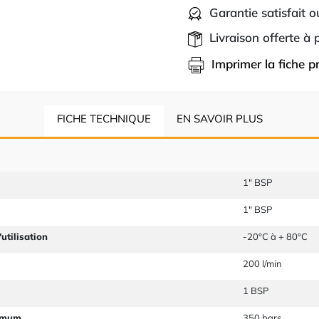
Garantie satisfait 
Livraison offerte à
Imprimer la fiche p
FICHE TECHNIQUE
EN SAVOIR PLUS
1" BSP
1" BSP
utilisation
-20°C à + 80°C
200 l/min
1 BSP
imum
350 bars