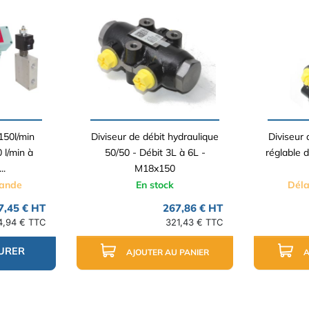
150l/min
Diviseur de débit hydraulique
Diviseur 
 l/min à
50/50 - Débit 3L à 6L -
réglable d
..
M18x150
mande
En stock
Déla
7,45 € HT
267,86 € HT
4,94 € TTC
321,43 € TTC
URER
AJOUTER AU PANIER
A