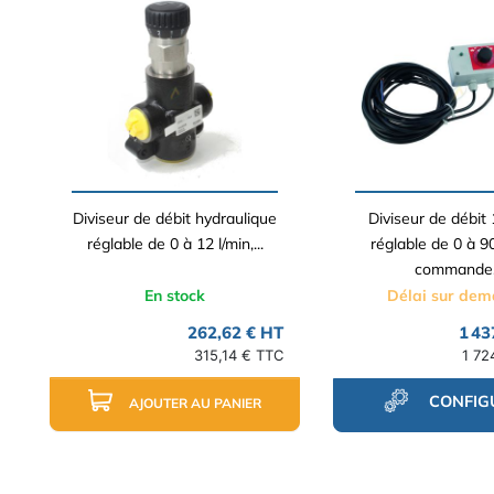
Diviseur de débit hydraulique
Diviseur de débit 
réglable de 0 à 12 l/min,...
réglable de 0 à 90
commande.
En stock
Délai sur de
262,62 € HT
1 43
315,14 € TTC
1 72
CONFIG
AJOUTER AU PANIER