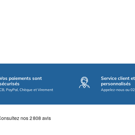
Vos paiements sont
Service client e
sécurisés
personnalisés
CB, PayPal, Chèque et Virement
Appelez-nous au 02