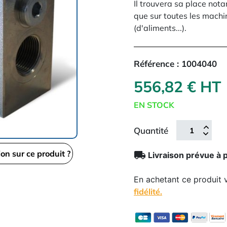
Il trouvera sa place not
que sur toutes les machi
(d'aliments...).
Référence :
1004040
556,82 € HT
EN STOCK
Quantité
ion sur ce produit ?
local_shipping
Livraison prévue à 
En achetant ce produit
fidélité.