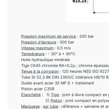
Pression maximum de service
: 200 bar
Pression d'épreuve
: 300 bar
Vitesse maximum
: 0,5 m/s
Température
: - 30° à + 90°C
Huile hydraulique minérale
Tige CK45 chromée RA<0,2µ ; chrome épaisse
Tenue à la corrosion
: 120 heures NSS ISO 9227
Tube St 52,3 BK DIN 2393/C tolérance H9/10 
Guide avant acier 35 MF 6 + traitement
Piston acier C35R
Étanchéité
: 1)
Tige
: joint à lèvre compact en 
2)
Piston
: joint compact en polyur
Marquage
:
sur tube
: référence + semaine et a