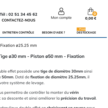
0
Tél : 02 51 34 45 62
Mon compte
0,00 €
CONTACTEZ-NOUS
Promo
ENTRETIEN CONTRÔLE
BESOIN D'AIDE ?
DESTOCKAGE
- Fixation ø25.25 mm
 Tige ø30 mm - Piston ø50 mm - Fixation
ble effet possède une
tige de diamètre 30mm
ainsi
re 50mm
. Doté de
fixation de diamètre 25.25mm
, il
 votre système de levage.
s permettra de contrôler la monter du
vérin
sa descente et ainsi améliorer la
précision du travail
.
ydraulique double effet en
choisissant sa course
pour