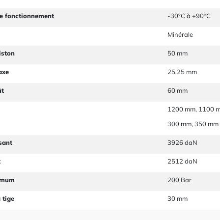
e fonctionnement
-30°C à +90°C
Minérale
iston
50 mm
axe
25.25 mm
ût
60 mm
1200 mm, 1100 m
300 mm, 350 mm
sant
3926 daN
t
2512 daN
imum
200 Bar
 tige
30 mm