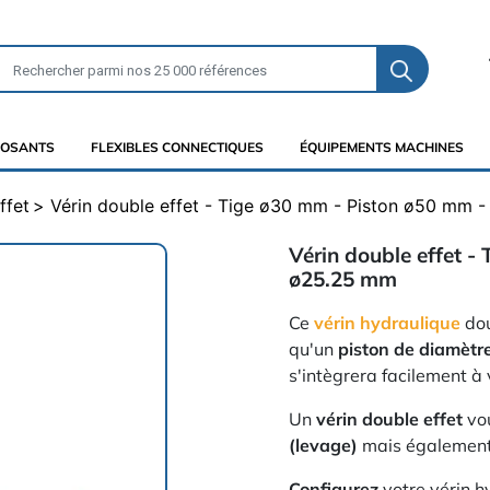
OSANTS
FLEXIBLES CONNECTIQUES
ÉQUIPEMENTS MACHINES
ffet
Vérin double effet - Tige ø30 mm - Piston ø50 mm 
Vérin double effet -
ø25.25 mm
Ce
vérin hydraulique
dou
qu'un
piston de diamèt
s'intègrera facilement à
Un
vérin double effet
vou
(levage)
mais également 
Configurez
votre vérin h