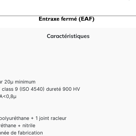
Caractéristiques
ur 20µ minimum
 class 9 (ISO 4540) dureté 900 HV
RA<0,8µ
polyuréthane + 1 joint racleur
éthane + nitrile
nnée de fabrication