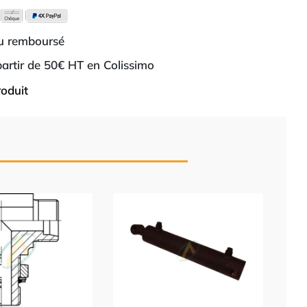
ou remboursé
 partir de 50€ HT en Colissimo
roduit
C
Nouve
pou