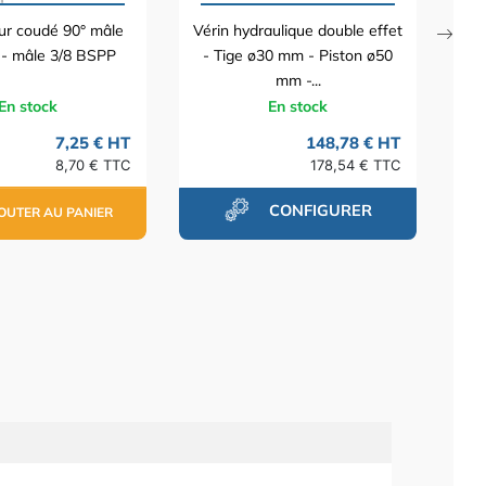
ur coudé 90° mâle
Vérin hydraulique double effet
 - mâle 3/8 BSPP
- Tige ø30 mm - Piston ø50
mm -...
En stock
En stock
7,25 € HT
148,78 € HT
8,70 € TTC
178,54 € TTC
CONFIGURER
OUTER AU PANIER