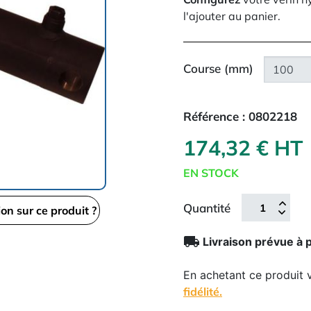
l'ajouter au panier.
Course (mm)
Référence :
0802218
174,32 € HT
EN STOCK
Quantité
ion sur ce produit ?
local_shipping
Livraison prévue à 
En achetant ce produit
fidélité.