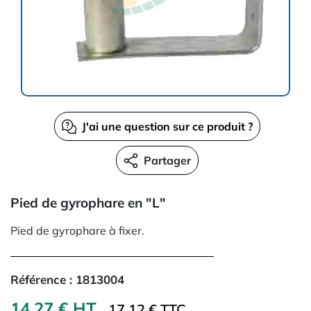
J'ai une question sur ce produit ?
Partager
Pied de gyrophare en "L"
Pied de gyrophare à fixer.
Référence :
1813004
14,27 € HT
17.12 € TTC