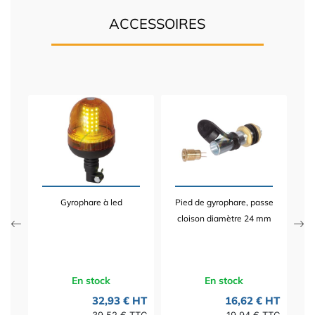
ACCESSOIRES
T"
P
Gyrophare à led
Pied de gyrophare, passe
 HT
cloison diamètre 24 mm
TTC
En stock
En stock
32,93 € HT
16,62 € HT