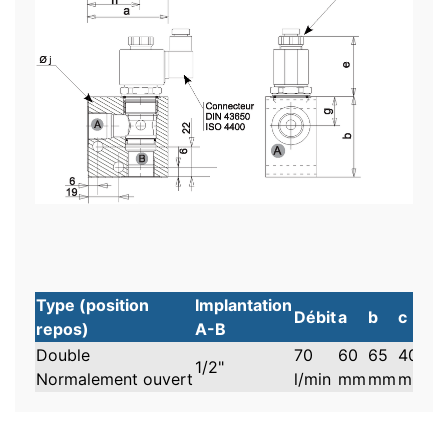
Type (position
Implantation
Débit
a
b
c
e
repos)
A-B
Double
70
60
65
40
64
1/2"
Normalement ouvert
l/min
mm
mm
mm
m