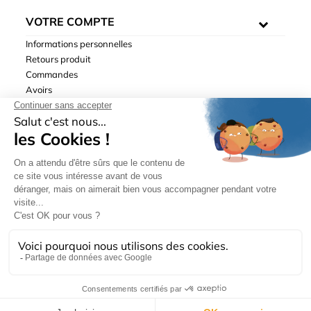
VOTRE COMPTE
Informations personnelles
Retours produit
Commandes
Avoirs
Adresses
Bons de réduction
Mentions légales
|
Données personnelles
|
Conditions générales
de ventes
| © Hydrodis 2003-2026. Tous droits réservés