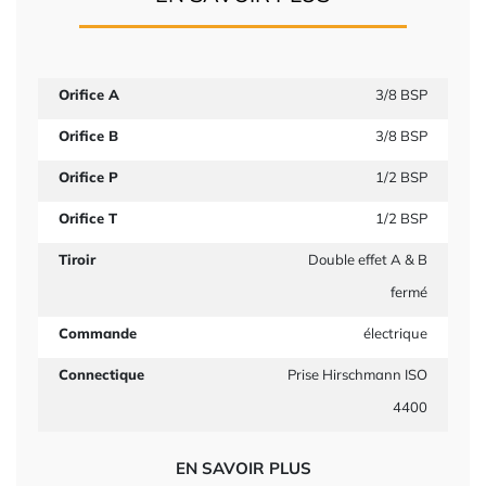
Orifice A
3/8 BSP
Orifice B
3/8 BSP
Orifice P
1/2 BSP
Orifice T
1/2 BSP
Tiroir
Double effet A & B
fermé
Commande
électrique
Connectique
Prise Hirschmann ISO
4400
EN SAVOIR PLUS