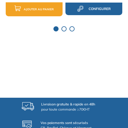
CONFIGURER
AJOUTER AU PANIER
Livraison gratuite & rapide en 48h
pour toute commande ≥70€HT
Vos paiements sont sécurisés
CB, PayPal, Chèque et Virement