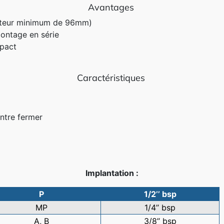
Avantages
auteur minimum de 96mm)
ontage en série
pact
Caractéristiques
entre fermer
Implantation :
P
1/2’’ bsp
MP
1/4’’ bsp
A, B
3/8’’ bsp