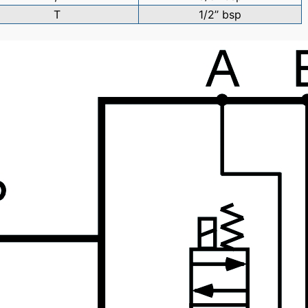
T
1/2’’ bsp