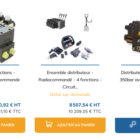
ctions -
Ensemble distributeur -
Distribut
 Commande
Radiocommandé - 4 fonctions -
350bar ave
Circuit...
Délai sur demande
0,92 € HT
8 507,54 € HT
81,10 € TTC
10 209,05 € TTC
 PANIER
AJOUTER AU PANIER