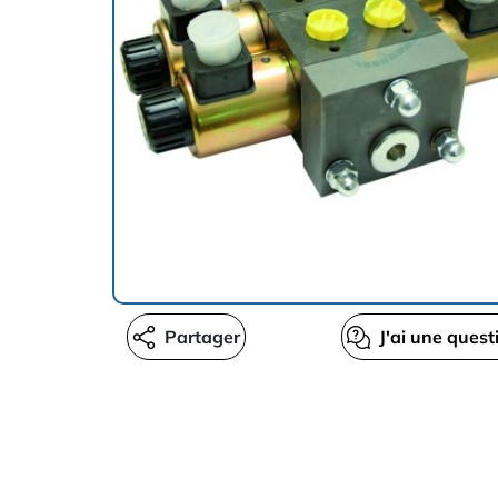
Partager
J'ai une quest