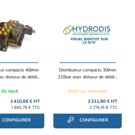
eur compacts 40l/min
Distributeur compacts 30l/min
c diviseur de débit...
210bar avec diviseur de débit...
En stock
Délai sur demande
1 410,66 € HT
2 311,80 € HT
1 692,79 € TTC
2 774,16 € TTC
CONFIGURER
CONFIGURER