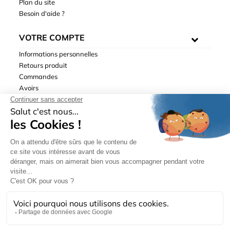
Plan du site
Besoin d'aide ?
VOTRE COMPTE
Informations personnelles
Retours produit
Commandes
Avoirs
Adresses
Bons de réduction
Mentions légales
|
Données personnelles
|
Conditions générales
de ventes
| © Hydrodis 2003-2026. Tous droits réservés