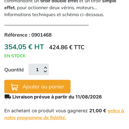
commandant un
tiroir double effet
et un tiroir
simple
effet
, pour actionner deux vérins, moteurs...
Informations techniques et schéma ci-dessous.
Référence :
0901468
354,05 € HT
424.86 € TTC
EN STOCK
Quantité
Ajouter au panier
local_shipping
Livraison prévue à partir du 11/08/2026
En achetant ce produit vous gagnerez
21,00 €
grâce à
notre programme de fidélité.