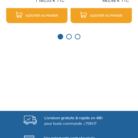
1 180,03 € TTC
483,48 € TTC
AJOUTER AU PANIER
AJOUTER AU PANIER
Livraison gratuite & rapide en 48h
pour toute commande ≥70€HT
Vos paiements sont sécurisés