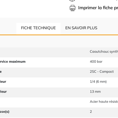
Imprimer la fiche p
FICHE TECHNIQUE
EN SAVOIR PLUS
Caoutchouc synth
ervice maximum
400 bar
e
2SC - Compact
ieur
1/4 (6 mm)
ieur
13 mm
Acier haute résis
sse(s)
2