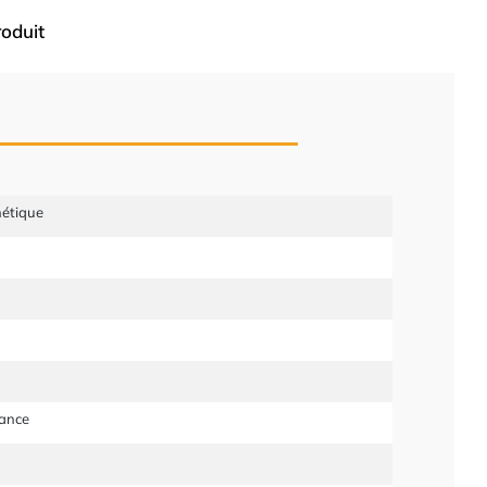
roduit
étique
tance