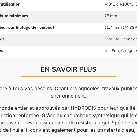
utilisation
-40°C à +100°C (7
rbure minimum
75 mm
ieur sur filetage de l'embout
11,4 mm (1/4 BSP
rds
Ecrou tournant dr
es
Air, Eau, Antigel,
EN SAVOIR PLUS
re à tous vos besoins. Chantiers agricoles, travaux publics,
environnement.
onde entier et approuvés par HYDRODIS pour leur qualité e
tection renforcée. Grâce au caoutchouc synthétique qui le 
abrasion. Il est aussi capable de résister au gel. Spécifiqu
de l'huile, il convient également pour les transferts d'eau, d