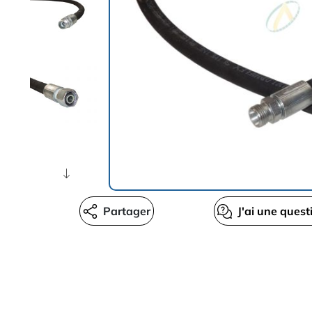
Partager
J'ai une quest