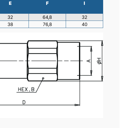
E
F
I
32
64,8
32
38
76,8
40