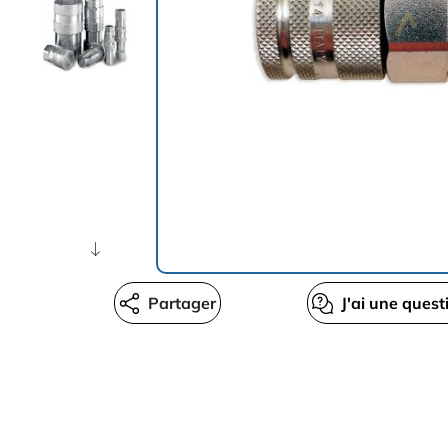
Partager
J'ai une quest