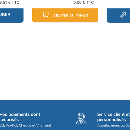
9,51 € TTC
0,00 € TTC
URER
AJOUTER AU PANIER
Vos paiements sont
Service client e
sécurisés
personnalisés
CB, PayPal, Chèque et Virement
Appelez-nous au 02