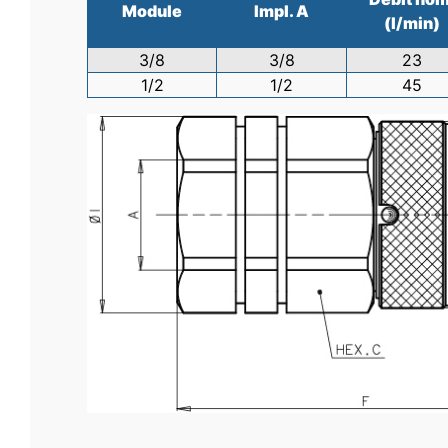
Module
Impl. A
(l/min)
3/8
3/8
23
1/2
1/2
45