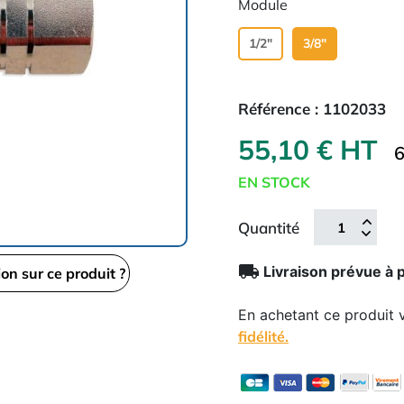
Module
1/2"
3/8"
Référence :
1102033
55,10 € HT
6
EN STOCK
Quantité
local_shipping
Livraison prévue à 
ion sur ce produit ?
En achetant ce produit
fidélité.