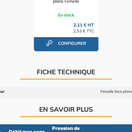
plane Femelle
En stock
2,11 € HT
2,53 € TTC
CONFIGURER
FICHE TECHNIQUE
eur
Femelle face plan
EN SAVOIR PLUS
Pression de
.
Débit max cons.