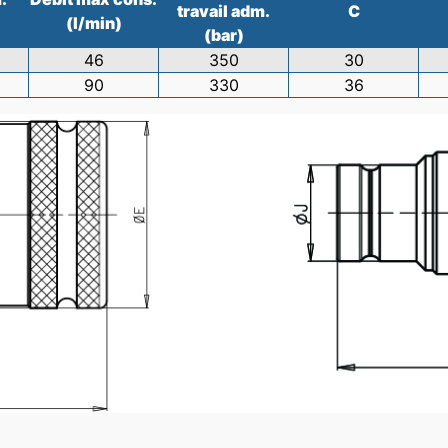
travail adm.
C
(l/min)
(bar)
46
350
30
90
330
36