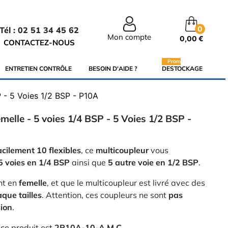
0
Tél : 02 51 34 45 62
Mon compte
0,00 €
CONTACTEZ-NOUS
Promo
ENTRETIEN CONTRÔLE
BESOIN D'AIDE ?
DESTOCKAGE
P - 5 Voies 1/2 BSP - P10A
melle - 5 voies 1/4 BSP - 5 Voies 1/2 BSP -
cilement 10 flexibles
, ce
multicoupleur
vous
5 voies en 1/4 BSP
ainsi que
5 autre voie en 1/2 BSP
.
nt en
femelle
, et que le multicoupleur est livré avec des
que tailles
. Attention, ces coupleurs ne sont
pas
ion
.
ce produit est
2P10A-10-A M C
.