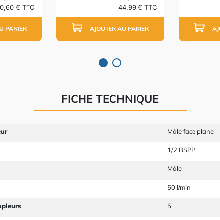
0,60 € TTC
44,99 € TTC
U PANIER
AJOUTER AU PANIER
AJ
FICHE TECHNIQUE
eur
Mâle face plane
1/2 BSPP
Mâle
50 l/min
upleurs
5