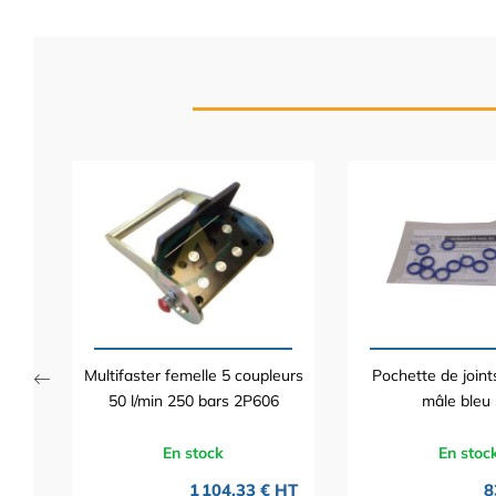
ine
 HT
TTC
Multifaster femelle 5 coupleurs
Pochette de joint
50 l/min 250 bars 2P606
mâle bleu 
En stock
En stoc
1 104,33 € HT
8