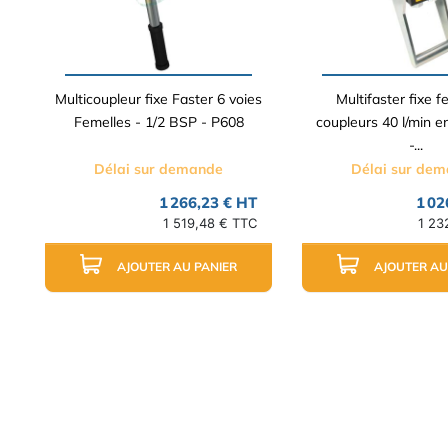
Multicoupleur fixe Faster 6 voies
Multifaster fixe f
Femelles - 1/2 BSP - P608
coupleurs 40 l/min 
-...
Délai sur demande
Délai sur de
1 266,23 € HT
1 02
1 519,48 € TTC
1 23
AJOUTER AU PANIER
AJOUTER AU