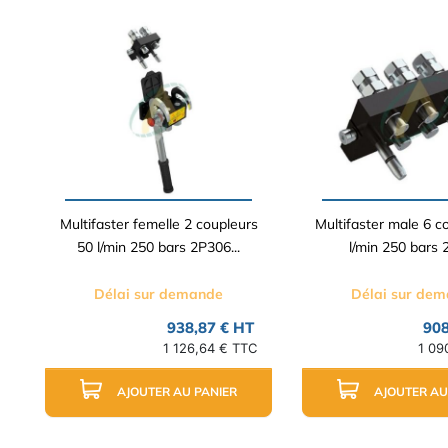
Multifaster femelle 2 coupleurs
Multifaster male 6 c
50 l/min 250 bars 2P306...
l/min 250 bars
Délai sur demande
Délai sur de
938,87 € HT
908
1 126,64 € TTC
1 09
AJOUTER AU PANIER
AJOUTER AU