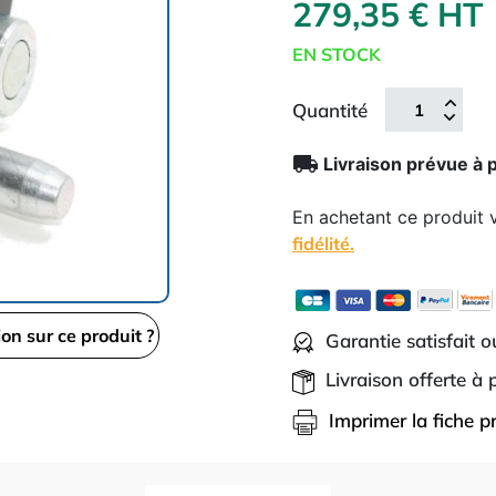
279,35 € HT
EN STOCK
Quantité
local_shipping
Livraison prévue à 
En achetant ce produit
fidélité.
ion sur ce produit ?
Garantie satisfait 
Livraison offerte à
Imprimer la fiche p