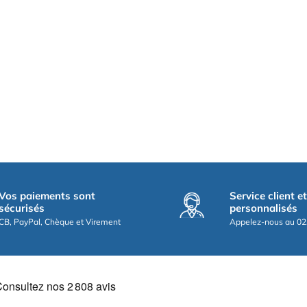
Vos paiements sont
Service client e
sécurisés
personnalisés
CB, PayPal, Chèque et Virement
Appelez-nous au 02