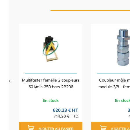
 HT
TTC
Multifaster femelle 2 coupleurs
Coupleur mâle mu
50 l/min 250 bars 2P206
module 3/8 - fem
En stock
En stoc
620,23 € HT
3
744,28 € TTC
AJOUTER AU PANIER
AJOUTER A