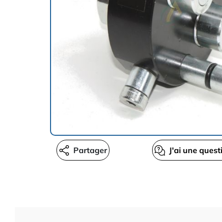
Partager
J'ai une quest