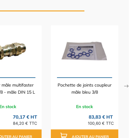
 mâle multifaster
Pochette de joints coupleur
8 - mâle DIN 15 L
mâle bleu 3/8
En stock
En stock
70,17 € HT
83,83 € HT
84,20 € TTC
100,60 € TTC
OUTER AU PANIER
AJOUTER AU PANIER