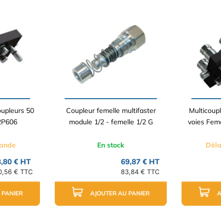
oupleurs 50
Coupleur femelle multifaster
Multicoup
 2P606
module 1/2 - femelle 1/2 G
voies Femel
mande
En stock
Déla
,80 € HT
69,87 € HT
0,56 € TTC
83,84 € TTC
 PANIER
AJOUTER AU PANIER
A