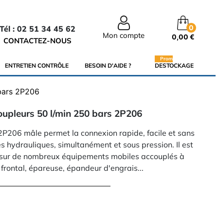
0
Tél : 02 51 34 45 62
Mon compte
0,00 €
CONTACTEZ-NOUS
Promo
ENTRETIEN CONTRÔLE
BESOIN D'AIDE ?
DESTOCKAGE
 bars 2P206
oupleurs 50 l/min 250 bars 2P206
2P206 mâle permet la connexion rapide, facile et sans
es hydrauliques, simultanément et sous pression. Il est
on sur de nombreux équipements mobiles accouplés à
 frontal, épareuse, épandeur d'engrais...