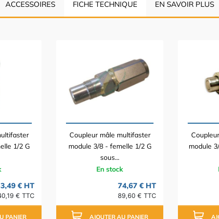
ACCESSOIRES
FICHE TECHNIQUE
EN SAVOIR PLUS
ltifaster
Coupleur mâle multifaster
Coupleur
elle 1/2 G
module 3/8 - femelle 1/2 G
module 3/
sous...
k
En stock
3,49 € HT
74,67 € HT
40,19 € TTC
89,60 € TTC
U PANIER
AJOUTER AU PANIER
AJ