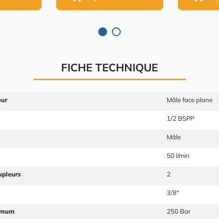
FICHE TECHNIQUE
eur
Mâle face plane
1/2 BSPP
Mâle
50 l/min
upleurs
2
3/8"
imum
250 Bar