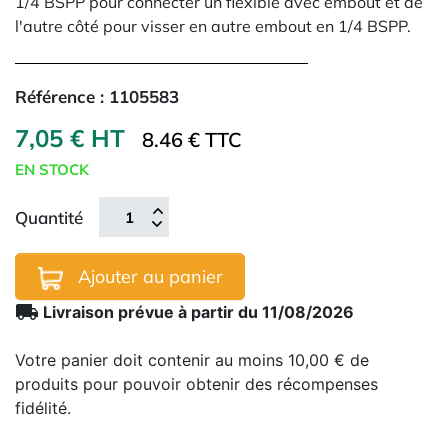
1/4 BSPP pour connecter un flexible avec embout et de
l'autre côté pour visser en autre embout en 1/4 BSPP.
Référence :
1105583
7,05 € HT
8.46 € TTC
EN STOCK
Quantité
Ajouter au panier
local_shipping
Livraison prévue à partir du 11/08/2026
Votre panier doit contenir au moins 10,00 € de
produits pour pouvoir obtenir des récompenses
fidélité.