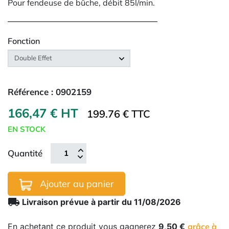
Pour fendeuse de bûche, débit 85l/min.
Fonction
Référence :
0902159
166,47 € HT
199.76 € TTC
EN STOCK
Quantité
Ajouter au panier
local_shipping
Livraison prévue à partir du 11/08/2026
En achetant ce produit vous gagnerez
9,50 €
grâce à