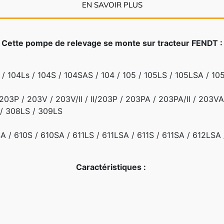
EN SAVOIR PLUS
Cette pompe de relevage se monte sur tracteur FENDT :
/ 104Ls / 104S / 104SAS / 104 / 105 / 105LS / 105LSA / 10
3P / 203V / 203V/II / II/203P / 203PA / 203PA/II / 203VA
/ 308LS / 309LS
 / 610S / 610SA / 611LS / 611LSA / 611S / 611SA / 612LSA
Caractéristiques :