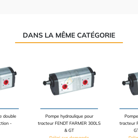
DANS LA MÊME CATÉGORIE
e double
Pompe hydraulique pour
Pompe 
ction -
tracteur FENDT FARMER 300LS
tracteur
& GT
GT
Délai sur demande
Déla