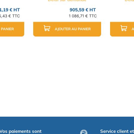
1,19 € HT
905,59 € HT
5,43 € TTC
1 086,71 € TTC
 PANIER
AJOUTER AU PANIER
A
Vos paiements sont
Service client e