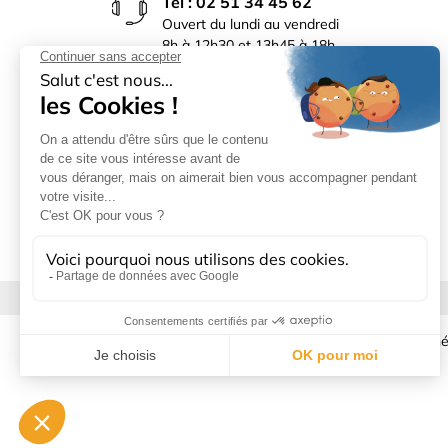
Tél : 02 51 34 45 62
Ouvert du lundi au vendredi
8h à 12h30 et 13h45 à 18h
(17h30 le vendredi)
Rue du Bocage La Ribotière
85170 Le Poiré sur Vie
Mentions légales
|
Donné