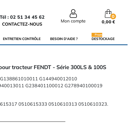
0
Tél : 02 51 34 45 62
Mon compte
0,00 €
CONTACTEZ-NOUS
Promo
ENTRETIEN CONTRÔLE
BESOIN D'AIDE ?
DESTOCKAGE
our tracteur FENDT - Série 300LS & 100S
r : G138861010011 G144940012010
940013011 G238401100012 G278940100019
510615317 0510615333 0510610313 0510610323.