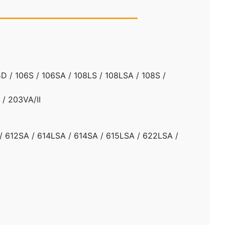
5D / 106S / 106SA / 108LS / 108LSA / 108S /
 / 203VA/II
 / 612SA / 614LSA / 614SA / 615LSA / 622LSA /