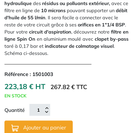
hydraulique
des
résidus ou polluants extérieur,
avec ce
filtre en ligne de
10 microns
pouvant supporter un
débit
d'huile de 55 l/min
. Il sera facile a connecter avec le
reste de votre circuit grâce à ses
orifices en 1"1/4 BSP
.
Pour votre
circuit d'aspiration
, découvrez notre
filtre en
ligne Spin On
en aluminium moulé avec
clapet by-pass
taré à 0,17 bar et
indicateur de colmatage visuel
.
Schéma ci-dessous.
Référence :
1501003
223,18 € HT
267.82 € TTC
EN STOCK
Quantité
Ajouter au panier