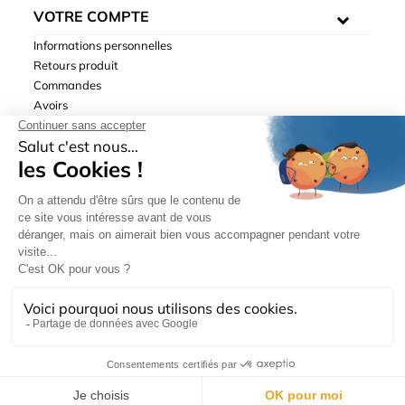
VOTRE COMPTE
Informations personnelles
Retours produit
Commandes
Avoirs
Adresses
Bons de réduction
Mentions légales
|
Données personnelles
|
Conditions générales
de ventes
| © Hydrodis 2003-2026. Tous droits réservés