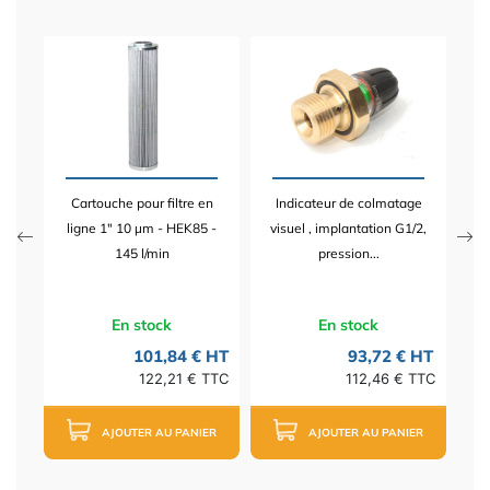
ne 3
I
n
éle
Cartouche pour filtre en
Indicateur de colmatage
 HT
ligne 1" 10 µm - HEK85 -
visuel , implantation G1/2,
TTC
145 l/min
pression...
En stock
En stock
101,84 € HT
93,72 € HT
122,21 € TTC
112,46 € TTC
AJOUTER AU PANIER
AJOUTER AU PANIER