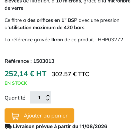
élevées
de filtration, à
10 microns
, grâce à la
microfibre
de verre
.
Ce filtre a
des orifices en 1" BSP
avec une pression
d'
utilisation maximum de 420 bars
.
La référence gravée
Ikron
de ce produit : HHP03272
Référence :
1503013
252,14 € HT
302.57 € TTC
EN STOCK
Quantité
Ajouter au panier
local_shipping
Livraison prévue à partir du 11/08/2026