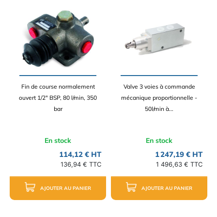
Fin de course normalement
Valve 3 voies à commande
ouvert 1/2" BSP, 80 l/min, 350
mécanique proportionnelle -
bar
50l/min à...
En stock
En stock
114,12 € HT
1 247,19 € HT
136,94 € TTC
1 496,63 € TTC
AJOUTER AU PANIER
AJOUTER AU PANIER