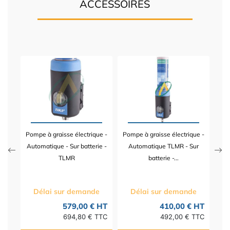
ACCESSOIRES
ue -
Pom
lim
Au
Pompe à graisse électrique -
Pompe à graisse électrique -
 HT
Automatique - Sur batterie -
Automatique TLMR - Sur
TTC
TLMR
batterie -...
Délai sur demande
Délai sur demande
579,00 € HT
410,00 € HT
694,80 € TTC
492,00 € TTC