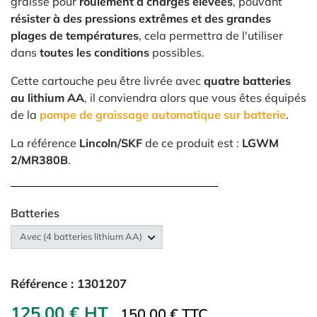
graisse pour
roulement a charges élevées
, pouvant
résister à des pressions extrêmes et des grandes
plages de
températures
, cela permettra de l'utiliser
dans
toutes les conditions
possibles.
Cette cartouche peu être livrée avec
quatre batteries
au lithium AA
, il conviendra alors que vous êtes équipés
de la
pompe de graissage automatique sur batterie
.
La référence
Lincoln/SKF
de ce produit est :
LGWM
2/MR380B
.
Batteries
Référence :
1301207
125,00 € HT
150.00 € TTC