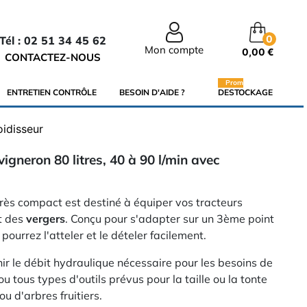
0
Tél : 02 51 34 45 62
Mon compte
0,00 €
CONTACTEZ-NOUS
Promo
ENTRETIEN CONTRÔLE
BESOIN D'AIDE ?
DESTOCKAGE
oidisseur
igneron 80 litres, 40 à 90 l/min avec
rès compact est destiné à équiper vos tracteurs
t des
vergers
. Conçu pour s'adapter sur un 3ème point
ourrez l'atteler et le dételer facilement.
nir le débit hydraulique nécessaire pour les besoins de
ou tous types d'outils prévus pour la taille ou la tonte
ou d'arbres fruitiers.