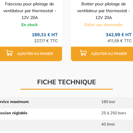
Faisceau pour pilotage de
Boitier pour pilotage de
ventilateur par thermostat -
ventilateur par thermostat -
12V 20A
12V 20A
En stock
Délai sur demande
189,31 € HT
342,99 € HT
227,17 € TTC
411,59 € TTC
AJOUTER AU PANIER
AJOUTER AU PANIER
FICHE TECHNIQUE
ervice maximum
180 bar
ession réglable
25 à 250 bars
40 l/min