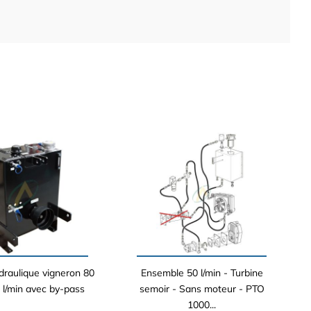
raulique vigneron 80
Ensemble 50 l/min - Turbine
40 l/min avec by-pass
semoir - Sans moteur - PTO
1000...