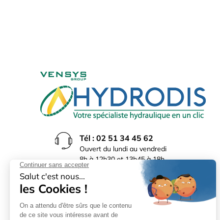
Tél : 02 51 34 45 62
Ouvert du lundi au vendredi
8h à 12h30 et 13h45 à 18h
(17h30 le vendredi)
Rue du Bocage La Ribotière
85170 Le Poiré sur Vie