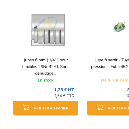
Jupes 6 mm ( 1/4" ) pour
Jupe à sertir - Tu
flexibles 2SN/ R2AT, Sans
pression - Ext. ø45.2
dénudage...
En stock
Délai sur de
1,28 € HT
1,54 € TTC
1
AJOUTER AU PANIER
AJOUTER AU