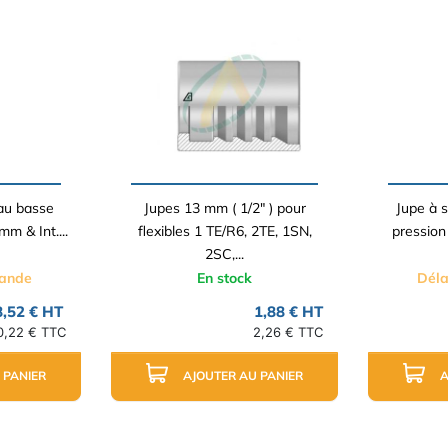
yau basse
Jupes 13 mm ( 1/2" ) pour
Jupe à s
mm & Int....
flexibles 1 TE/R6, 2TE, 1SN,
pression
2SC,...
mande
En stock
Déla
8,52 € HT
1,88 € HT
0,22 € TTC
2,26 € TTC
 PANIER
AJOUTER AU PANIER
A