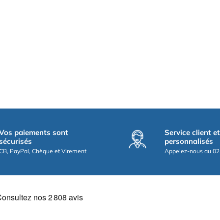
Vos paiements sont
Service client e
sécurisés
personnalisés
CB, PayPal, Chèque et Virement
Appelez-nous au 02