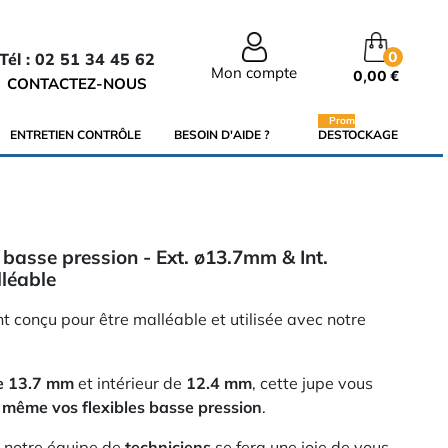
0
Tél : 02 51 34 45 62
Mon compte
0,00 €
CONTACTEZ-NOUS
Promo
ENTRETIEN CONTRÔLE
BESOIN D'AIDE ?
DESTOCKAGE
u basse pression - Ext. ø13.7mm & Int.
léable
t conçu pour être malléable et utilisée avec notre
de 13.7 mm
et intérieur de
12.4 mm
, cette jupe vous
s même vos flexibles basse pression
.
, notre équipe de
techniciens
se fera une joie de vous