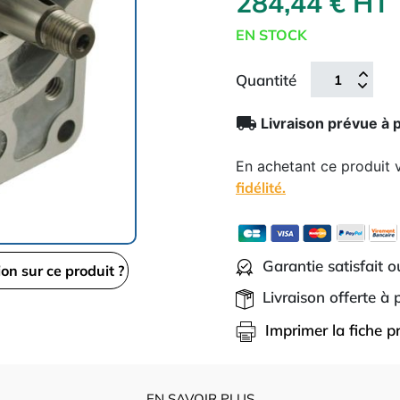
284,44 € HT
EN STOCK
Quantité
local_shipping
Livraison prévue à 
En achetant ce produit
fidélité.
Garantie satisfait 
ion sur ce produit ?
Livraison offerte à
Imprimer la fiche p
EN SAVOIR PLUS