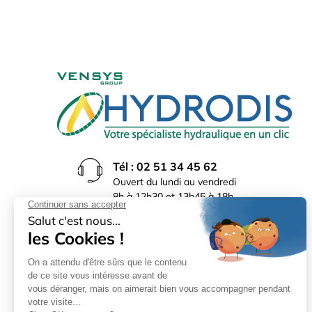
Tél : 02 51 34 45 62
Ouvert du lundi au vendredi
8h à 12h30 et 13h45 à 18h
(17h30 le vendredi)
Rue du Bocage La Ribotière
85170 Le Poiré sur Vie