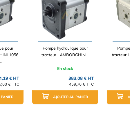
ue pour
Pompe hydraulique pour
Pompe 
HINI 1056
tracteur LAMBORGHINI...
tracteur
.
En stock
4,19 € HT
383,08 € HT
7,03 € TTC
459,70 € TTC
 PANIER
AJOUTER AU PANIER
A