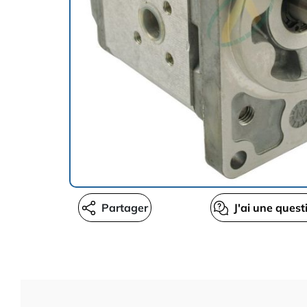
Partager
J'ai une quest