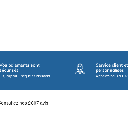
Vos paiements sont
Service client e
sécurisés
personnalisés
CB, PayPal, Chèque et Virement
Appelez-nous au 02