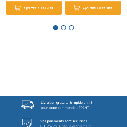
AJOUTER AU PANIER
AJOUTER AU PANIER
Livraison gratuite & rapide en 48h
pour toute commande ≥70€HT
Vos paiements sont sécurisés
CB, PayPal, Chèque et Virement