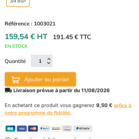
3/4 BSP
Référence :
1003021
159,54 € HT
191.45 € TTC
EN STOCK
Quantité
Ajouter au panier
local_shipping
Livraison prévue à partir du 11/08/2026
En achetant ce produit vous gagnerez
9,50 €
grâce à
notre programme de fidélité.