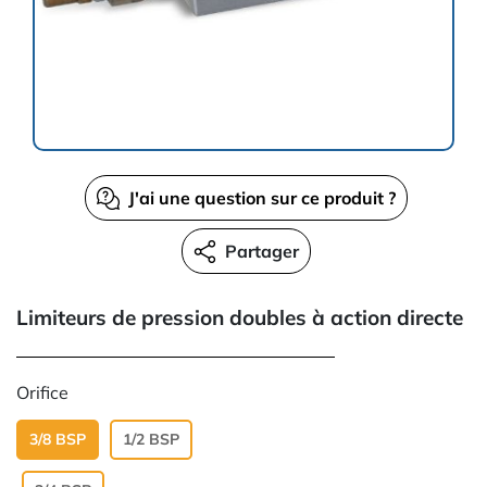
J'ai une question sur ce produit ?
Partager
Limiteurs de pression doubles à action directe
Orifice
3/8 BSP
1/2 BSP