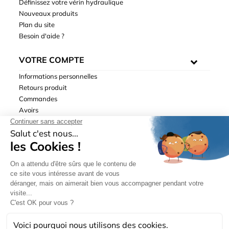
Définissez votre vérin hydraulique
Nouveaux produits
Plan du site
Besoin d'aide ?
VOTRE COMPTE
Informations personnelles
Retours produit
Commandes
Avoirs
Adresses
Bons de réduction
Mentions légales
|
Données personnelles
|
Conditions générales
de ventes
| © Hydrodis 2003-2026. Tous droits réservés