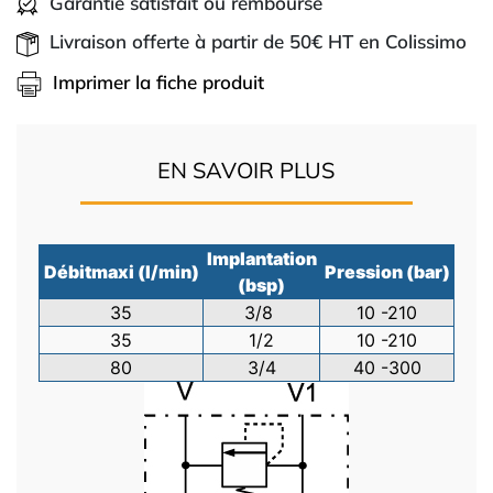
Garantie satisfait ou remboursé
Livraison offerte à partir de 50€ HT en Colissimo
Imprimer la fiche produit
EN SAVOIR PLUS
Implantation
Débit
maxi
(l/min)
Pression
(bar)
(bsp)
35
3/8
10
-
210
35
1/2
10
-
210
80
3/4
40
-3
00