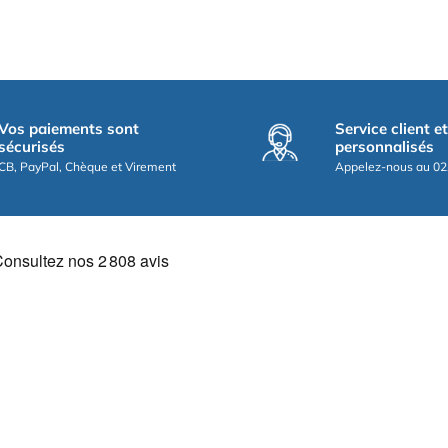
Vos paiements sont
Service client e
sécurisés
personnalisés
CB, PayPal, Chèque et Virement
Appelez-nous au 02