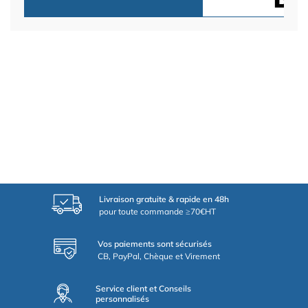
Livraison gratuite & rapide en 48h
pour toute commande ≥70€HT
Vos paiements sont sécurisés
CB, PayPal, Chèque et Virement
Service client et Conseils
personnalisés