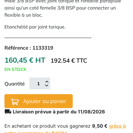
mâle 3/8 BSP avec joint torique et rondelle parapluie
ainsi qu'un coté femelle 3/8 BSP pour connecter un
flexible à un bloc.
Etanchéité par joint torique.
Référence :
1133319
160,45 € HT
192.54 € TTC
EN STOCK
Quantité
Ajouter au panier
local_shipping
Livraison prévue à partir du 11/08/2026
En achetant ce produit vous gagnerez
9,50 €
grâce à