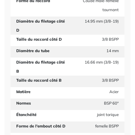
Forme du raccord
Coude mâle-femelle
tournant
Diamètre du filetage côté
14.95 mm (3/8-19)
D
Taille du raccord côté D
3/8 BSPP
Diamètre du tube
14 mm
Diamètre du filetage côté
16.66 mm (3/8-19)
B
Taille du raccord côté B
3/8 BSPP
Matière
Acier
Normes
BSP 60°
Étanchéité
joint torique
Forme de l'embout côté D
femelle BSPP