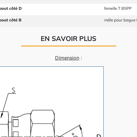
bout côté D
femelle T BSPP
bout côté B
mâle pour bague
EN SAVOIR PLUS
Dimension
: