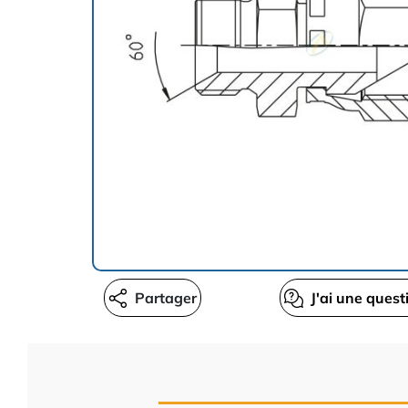
Partager
J'ai une quest