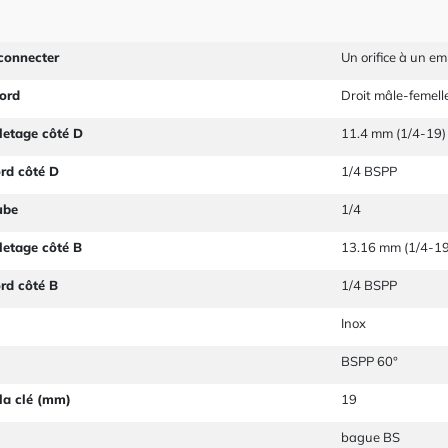
connecter
Un orifice à un e
ord
Droit mâle-femell
letage côté D
11.4 mm (1/4-19)
ord côté D
1/4 BSPP
ube
1/4
letage côté B
13.16 mm (1/4-19
ord côté B
1/4 BSPP
Inox
BSPP 60°
la clé (mm)
19
bague BS