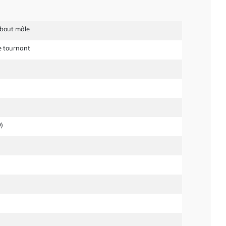
mbout mâle
e tournant
)