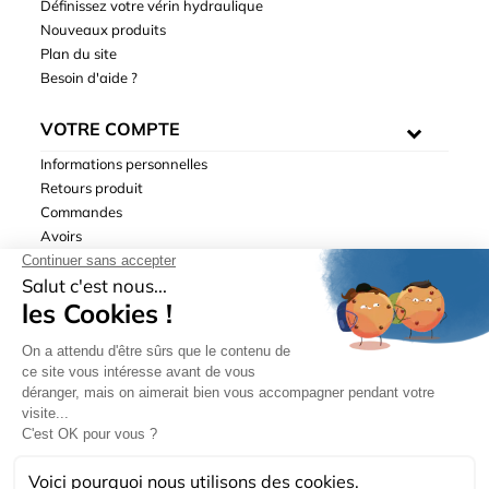
Définissez votre vérin hydraulique
Nouveaux produits
Plan du site
Besoin d'aide ?
VOTRE COMPTE
Informations personnelles
Retours produit
Commandes
Avoirs
Adresses
Bons de réduction
Mentions légales
|
Données personnelles
|
Conditions générales
de ventes
| © Hydrodis 2003-2026. Tous droits réservés