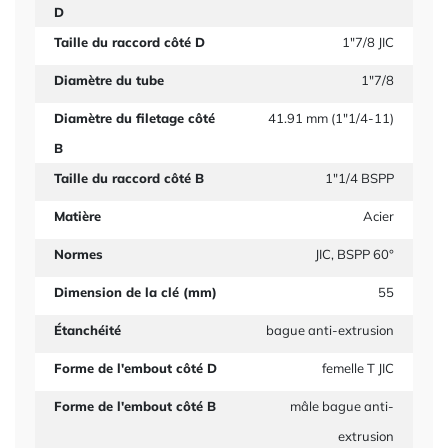
D
Taille du raccord côté D
1"7/8 JIC
Diamètre du tube
1"7/8
Diamètre du filetage côté
41.91 mm (1"1/4-11)
B
Taille du raccord côté B
1"1/4 BSPP
Matière
Acier
Normes
JIC, BSPP 60°
Dimension de la clé (mm)
55
Étanchéité
bague anti-extrusion
Forme de l'embout côté D
femelle T JIC
Forme de l'embout côté B
mâle bague anti-
extrusion