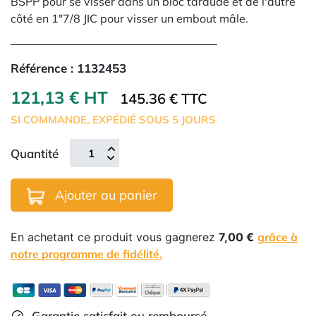
BSPP pour se visser dans un bloc taraudé et de l'autre
côté en 1"7/8 JIC pour visser un embout mâle.
Référence :
1132453
121,13 € HT
145.36 € TTC
SI COMMANDE, EXPÉDIÉ SOUS 5 JOURS
Quantité
Ajouter au panier
En achetant ce produit vous gagnerez
7,00 €
grâce à
notre programme de fidélité.
Garantie satisfait ou remboursé