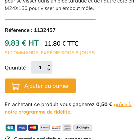
pour se visser dans un bloc taraudé et de l'autre côté en
M24X150 pour visser un embout mâle.
Référence :
1132457
9,83 € HT
11.80 € TTC
SI COMMANDE, EXPÉDIÉ SOUS 5 JOURS
Quantité
Ajouter au panier
En achetant ce produit vous gagnerez
0,50 €
grâce à
notre programme de fidélité.
Garantie satisfait ou remboursé