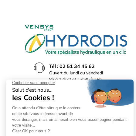
Tél : 02 51 34 45 62
Ouvert du lundi au vendredi
8h à 12h30 et 13h45 à 18h
(17h30 le vendredi)
Rue du Bocage La Ribotière
85170 Le Poiré sur Vie