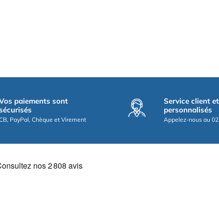
Vos paiements sont
Service client e
sécurisés
personnalisés
CB, PayPal, Chèque et Virement
Appelez-nous au 02