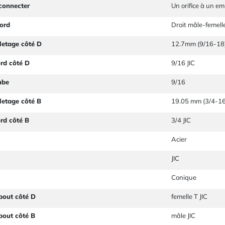
connecter
Un orifice à un e
ord
Droit mâle-femell
letage côté D
12.7mm (9/16-18
ord côté D
9/16 JIC
ube
9/16
letage côté B
19.05 mm (3/4-16
ord côté B
3/4 JIC
Acier
JIC
Conique
bout côté D
femelle T JIC
bout côté B
mâle JIC