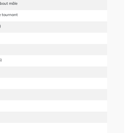
mbout mâle
e tournant
)
)