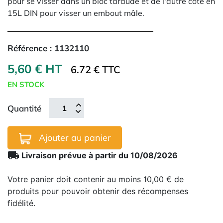
pour se visser dans un bloc taraudé et de l'autre côté en
15L DIN pour visser un embout mâle.
Référence :
1132110
5,60 € HT
6.72 € TTC
EN STOCK
Quantité
Ajouter au panier
local_shipping
Livraison prévue à partir du 10/08/2026
Votre panier doit contenir au moins 10,00 € de
produits pour pouvoir obtenir des récompenses
fidélité.