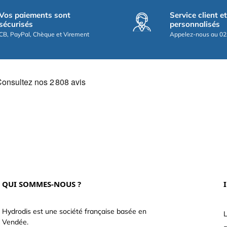
Vos paiements sont
Service client e
sécurisés
personnalisés
CB, PayPal, Chèque et Virement
Appelez-nous au 02
QUI SOMMES-NOUS ?
Hydrodis est une société française basée en
L
Vendée.