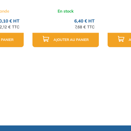
mande
En stock
0,10 € HT
6,40 € HT
2,12 € TTC
7,68 € TTC
 PANIER
AJOUTER AU PANIER
A