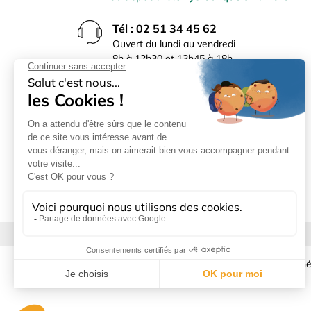
Tél : 02 51 34 45 62
Ouvert du lundi au vendredi
8h à 12h30 et 13h45 à 18h
(17h30 le vendredi)
Rue du Bocage La Ribotière
85170 Le Poiré sur Vie
Mentions légales
|
Donné