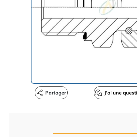
Partager
J'ai une quest