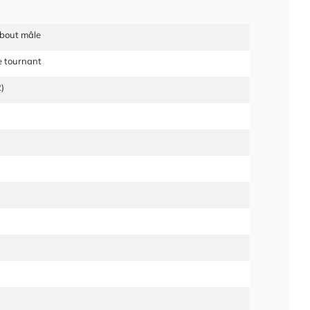
mbout mâle
e tournant
)