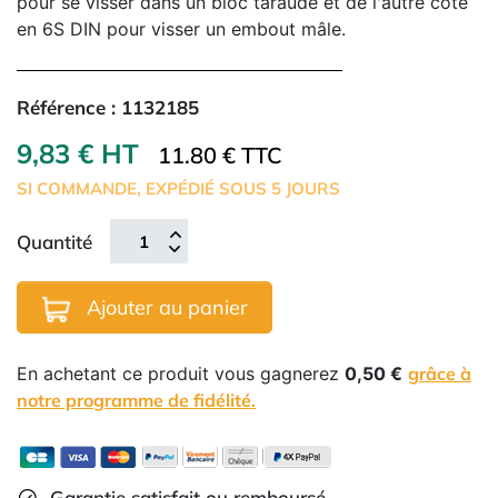
pour se visser dans un bloc taraudé et de l'autre côté
en 6S DIN pour visser un embout mâle.
Référence :
1132185
9,83 € HT
11.80 € TTC
SI COMMANDE, EXPÉDIÉ SOUS 5 JOURS
Quantité
Ajouter au panier
En achetant ce produit vous gagnerez
0,50 €
grâce à
notre programme de fidélité.
Garantie satisfait ou remboursé