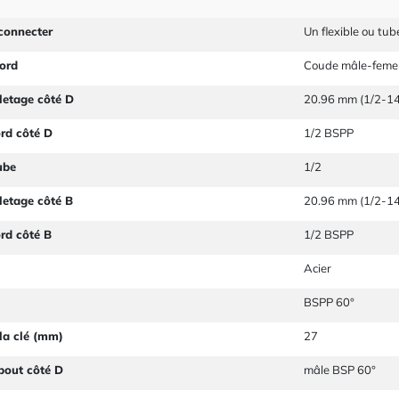
connecter
Un flexible ou tu
ord
Coude mâle-femel
letage côté D
20.96 mm (1/2-14
ord côté D
1/2 BSPP
ube
1/2
letage côté B
20.96 mm (1/2-14
ord côté B
1/2 BSPP
Acier
BSPP 60°
la clé (mm)
27
bout côté D
mâle BSP 60°