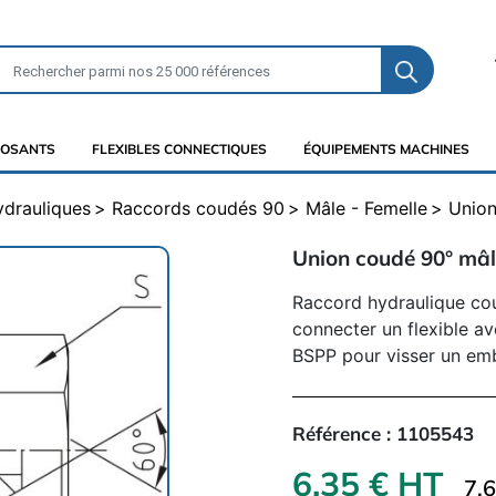
OSANTS
FLEXIBLES CONNECTIQUES
ÉQUIPEMENTS MACHINES
ydrauliques
Raccords coudés 90
Mâle - Femelle
Union
Union coudé 90° mâl
Raccord hydraulique co
connecter un flexible av
BSPP pour visser un em
Référence :
1105543
6,35 € HT
7.