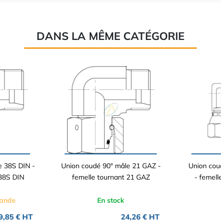
DANS LA MÊME CATÉGORIE
e 38S DIN -
Union coudé 90° mâle 21 GAZ -
Union cou
 38S DIN
femelle tournant 21 GAZ
- femell
mande
En stock
9,85 € HT
24,26 € HT