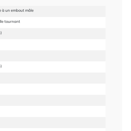
be à un embout mâle
le tournant
)
)