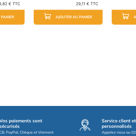
9,82 € TTC
29,11 € TTC
 PANIER
AJOUTER AU PANIER
A
Vos paiements sont
Service client e
sécurisés
personnalisés
CB, PayPal, Chèque et Virement
Appelez-nous au 02