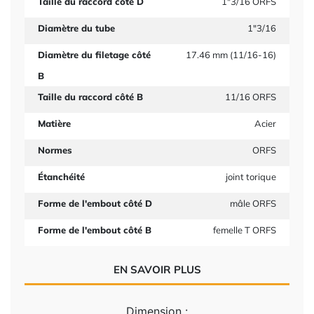
Taille du raccord côté D
1"3/16 ORFS
Diamètre du tube
1"3/16
Diamètre du filetage côté
17.46 mm (11/16-16)
B
Taille du raccord côté B
11/16 ORFS
Matière
Acier
Normes
ORFS
Étanchéité
joint torique
Forme de l'embout côté D
mâle ORFS
Forme de l'embout côté B
femelle T ORFS
EN SAVOIR PLUS
Dimension
: