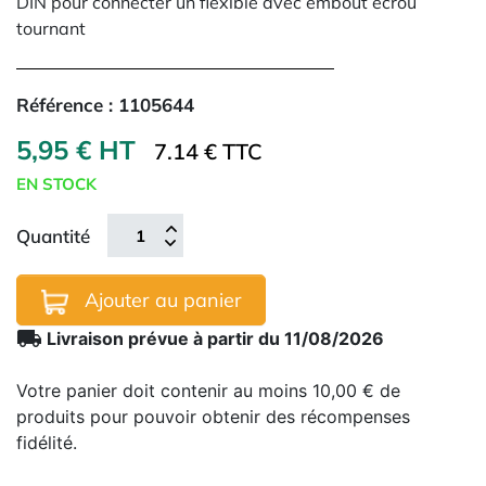
DIN pour connecter un flexible avec embout écrou
tournant
Référence :
1105644
5,95 € HT
7.14 € TTC
EN STOCK
Quantité
Ajouter au panier
local_shipping
Livraison prévue à partir du 11/08/2026
Votre panier doit contenir au moins 10,00 € de
produits pour pouvoir obtenir des récompenses
fidélité.