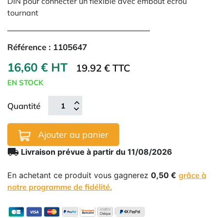
DIN pour connecter un flexible avec embout écrou
tournant
Référence :
1105647
16,60 € HT
19.92 € TTC
EN STOCK
Quantité
Ajouter au panier
local_shipping
Livraison prévue à partir du 11/08/2026
En achetant ce produit vous gagnerez
0,50 €
grâce à
notre programme de fidélité.