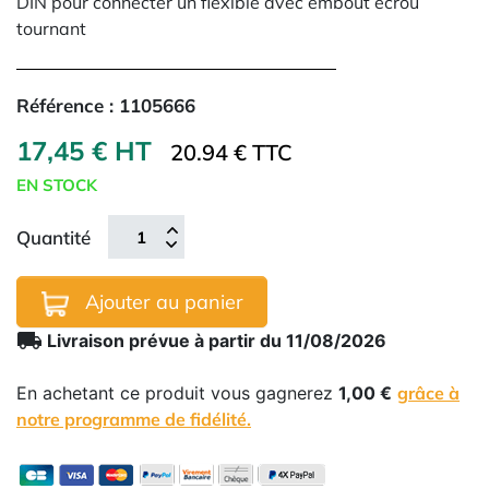
DIN pour connecter un flexible avec embout écrou
tournant
Référence :
1105666
17,45 € HT
20.94 € TTC
EN STOCK
Quantité
Ajouter au panier
local_shipping
Livraison prévue à partir du 11/08/2026
En achetant ce produit vous gagnerez
1,00 €
grâce à
notre programme de fidélité.