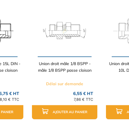
e 15L DIN -
Union droit mâle 1/8 BSPP -
Union droi
e cloison
mâle 1/8 BSPP passe cloison
10L D
Délai sur demande
6,75 € HT
6,55 € HT
8,10 € TTC
7,86 € TTC
 PANIER
AJOUTER AU PANIER
A