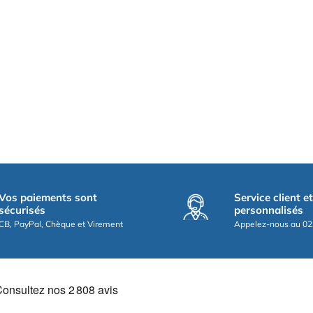
Vos paiements sont
Service client e
sécurisés
personnalisés
CB, PayPal, Chèque et Virement
Appelez-nous au 02