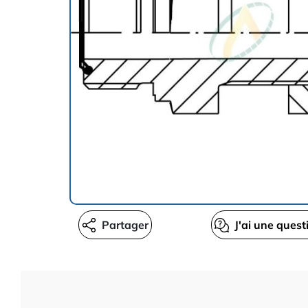
Partager
J'ai une quest