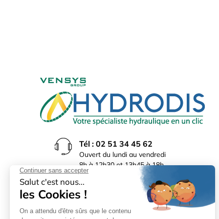
Tél : 02 51 34 45 62
Ouvert du lundi au vendredi
8h à 12h30 et 13h45 à 18h
(17h30 le vendredi)
Rue du Bocage La Ribotière
85170 Le Poiré sur Vie