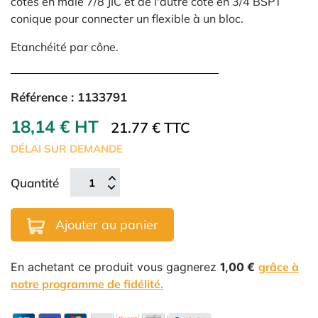
côtés en mâle 7/8 JIC et de l'autre coté en 3/4 BSPT
conique pour connecter un flexible à un bloc.
Etanchéité par cône.
Référence :
1133791
18,14 € HT
21.77 € TTC
DÉLAI SUR DEMANDE
Quantité
Ajouter au panier
En achetant ce produit vous gagnerez
1,00 €
grâce à
notre programme de fidélité.