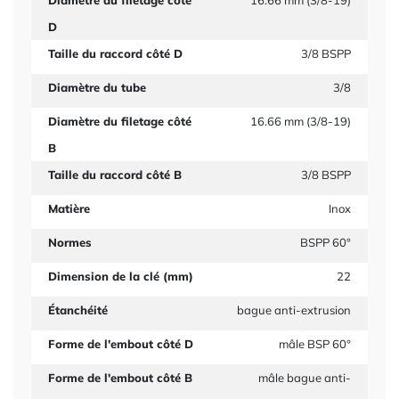
Diamètre du filetage côté
16.66 mm (3/8-19)
D
Taille du raccord côté D
3/8 BSPP
Diamètre du tube
3/8
Diamètre du filetage côté
16.66 mm (3/8-19)
B
Taille du raccord côté B
3/8 BSPP
Matière
Inox
Normes
BSPP 60°
Dimension de la clé (mm)
22
Étanchéité
bague anti-extrusion
Forme de l'embout côté D
mâle BSP 60°
Forme de l'embout côté B
mâle bague anti-