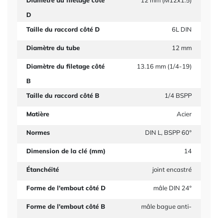
Diamètre du filetage côté
12 mm (M12x1.5)
D
Taille du raccord côté D
6L DIN
Diamètre du tube
12 mm
Diamètre du filetage côté
13.16 mm (1/4-19)
B
Taille du raccord côté B
1/4 BSPP
Matière
Acier
Normes
DIN L, BSPP 60°
Dimension de la clé (mm)
14
Étanchéité
joint encastré
Forme de l'embout côté D
mâle DIN 24°
Forme de l'embout côté B
mâle bague anti-