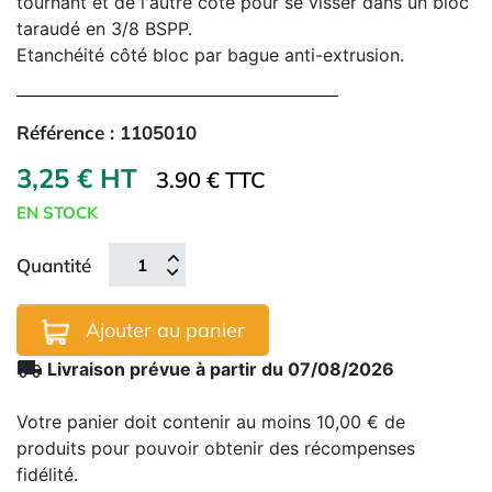
tournant et de l'autre côté pour se visser dans un bloc
taraudé en 3/8 BSPP.
Etanchéité côté bloc par bague anti-extrusion.
Référence :
1105010
3,25 € HT
3.90 € TTC
EN STOCK
Quantité
Ajouter au panier
local_shipping
Livraison prévue à partir du 07/08/2026
Votre panier doit contenir au moins 10,00 € de
produits pour pouvoir obtenir des récompenses
fidélité.