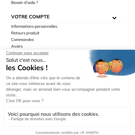
Besoin d'aide ?
VOTRE COMPTE
Informations personnelles
Retours produit
Commandes
Avoirs
Adresses
Bons de réduction
Mentions légales
|
Données personnelles
|
Conditions générales
de ventes
| © Hydrodis 2003-2026. Tous droits réservés