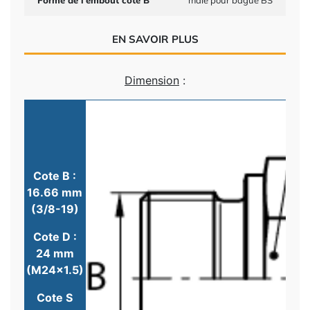
Forme de l'embout côté B
mâle pour bague BS
EN SAVOIR PLUS
Dimension
:
Cote B :
16.66 mm
(3/8-19)
Cote D :
24 mm
(M24x1.5)
Cote S