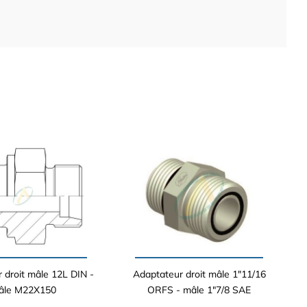
 droit mâle 12L DIN -
Adaptateur droit mâle 1"11/16
âle M22X150
ORFS - mâle 1"7/8 SAE