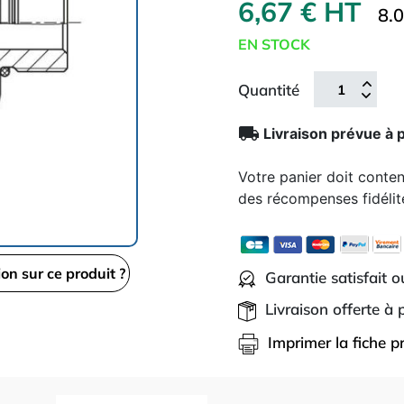
6,67 € HT
8.
EN STOCK
Quantité
local_shipping
Livraison prévue à 
Votre panier doit conte
des récompenses fidélit
ion sur ce produit ?
Garantie satisfait 
Livraison offerte à
Imprimer la fiche p