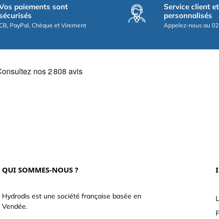
Vos paiements sont
Service client e
sécurisés
personnalisés
CB, PayPal, Chèque et Virement
Appelez-nous au 02
QUI SOMMES-NOUS ?
Hydrodis est une société française basée en
L
Vendée.
P