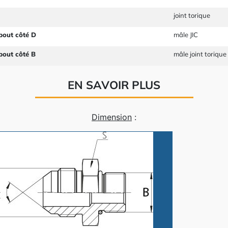
joint torique
bout côté D
mâle JIC
bout côté B
mâle joint torique
EN SAVOIR PLUS
Dimension
: