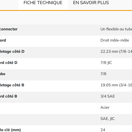
FICHE TECHNIQUE
EN SAVOIR PLUS
connecter
Un flexible ou tube
ord
Droit mâle-mâle
letage côté D
22.23 mm (7/8-14
ord côté D
7/8 JIC
ube
7/8
letage côté B
19.05 mm (3/4-16
ord côté B
3/4 SAE
Acier
SAE, JIC
la clé (mm)
24