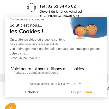
Tél : 02 51 34 45 62
Ouvert du lundi au vendredi
8h à 12h30 et 13h45 à 18h
(17h30 le vendredi)
Rue du Bocage La Ribotière
85170 Le Poiré sur Vie
Mentions légales
|
Donné