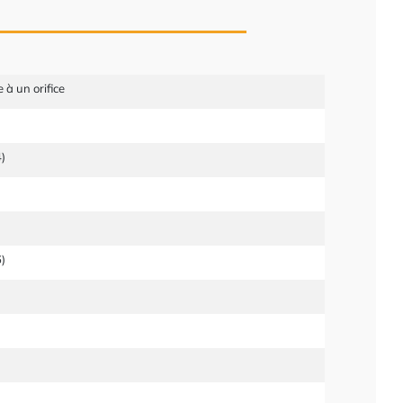
 à un orifice
)
)