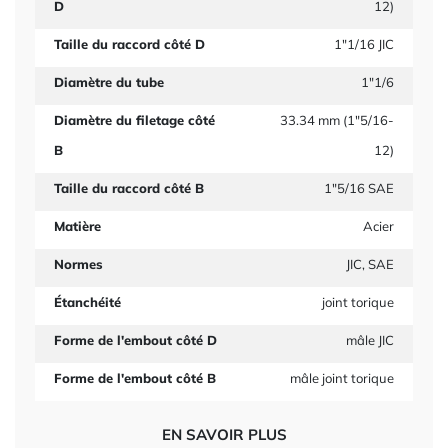
D
12)
Taille du raccord côté D
1"1/16 JIC
Diamètre du tube
1"1/6
Diamètre du filetage côté
33.34 mm (1"5/16-
B
12)
Taille du raccord côté B
1"5/16 SAE
Matière
Acier
Normes
JIC, SAE
Étanchéité
joint torique
Forme de l'embout côté D
mâle JIC
Forme de l'embout côté B
mâle joint torique
EN SAVOIR PLUS