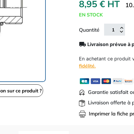
8,95 € HT
10
EN STOCK
Quantité
local_shipping
Livraison prévue à 
En achetant ce produit
fidélité.
ion sur ce produit ?
Garantie satisfait 
Livraison offerte à
Imprimer la fiche p