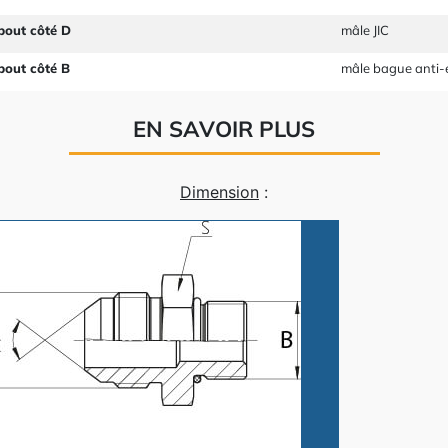
bout côté D
mâle JIC
bout côté B
mâle bague anti-
EN SAVOIR PLUS
Dimension
: