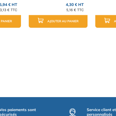
5,94 € HT
4,30 € HT
3,13 € TTC
5,16 € TTC
 PANIER
AJOUTER AU PANIER
A
Vos paiements sont
Service client e
sécurisés
personnalisés