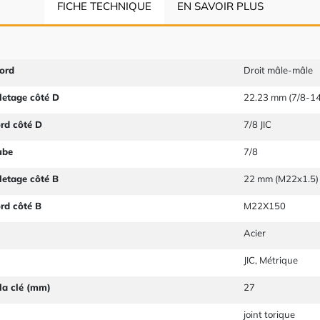
FICHE TECHNIQUE
EN SAVOIR PLUS
ord
Droit mâle-mâle
letage côté D
22.23 mm (7/8-14
ord côté D
7/8 JIC
ube
7/8
letage côté B
22 mm (M22x1.5)
ord côté B
M22X150
Acier
JIC, Métrique
la clé (mm)
27
joint torique